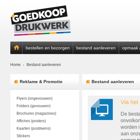
bestellen en bezorgen
bestand aanleveren
opmaak /
Home
Bestand aanleveren
Reklame & Promotie
Bestand aanleveren
Flyers (ongevouwen)
Via het
Folders (gevouwen)
Brochures (magazines)
De besta
onvolkom
Affiches (posters)
worden i
Kaarten (post/wens)
aan onze
Stickers