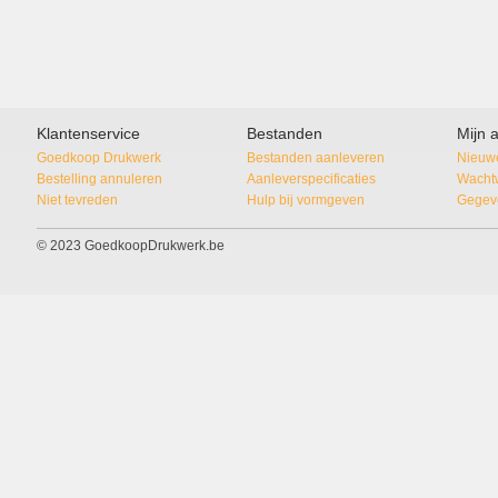
Klantenservice
Bestanden
Mijn 
Goedkoop Drukwerk
Bestanden aanleveren
Nieuwe
Bestelling annuleren
Aanleverspecificaties
Wacht
Niet tevreden
Hulp bij vormgeven
Gegeve
© 2023 GoedkoopDrukwerk.be