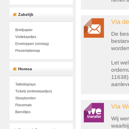
nemen te
Zakelijk
Via de
Briefpapier
De bes
Visitekaartjes
bestan
Enveloppen (omslag)
worden
Presentatiemap
Let wel
Horeca
ordern
11638).
aanlev
Tafeldisplays
Tickets (entreekaartjes)
Stoepborden
Via W
Placemats
Bierviltjes
Wij we
waarbij