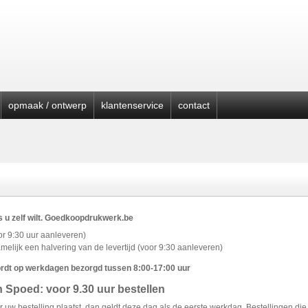
opmaak / ontwerp
klantenservice
contact
als u zelf wilt. Goedkoopdrukwerk.be
r 9:30 uur aanleveren)
elijk een halvering van de levertijd (voor 9:30 aanleveren)
rdt op werkdagen bezorgd tussen 8:00-17:00 uur
 Spoed: voor 9.30 uur bestellen
r uw bestelling plaatst, dan geldt deze dag als de eerste werkdag. Bestellingen die 