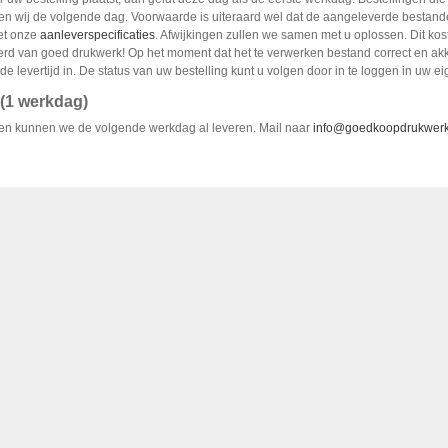
en wij de volgende dag. Voorwaarde is uiteraard wel dat de aangeleverde bestande
et onze
aanleverspecificaties
. Afwijkingen zullen we samen met u oplossen. Dit kost
erd van goed drukwerk! Op het moment dat het te verwerken bestand correct en akko
de levertijd in. De status van uw bestelling kunt u volgen door in te loggen in uw 
(1 werkdag)
n kunnen we de volgende werkdag al leveren. Mail naar
info@goedkoopdrukwerk