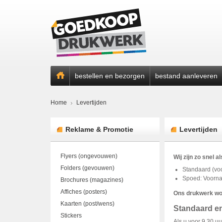
bestellen en bezorgen
bestand aanleveren
Home
Levertijden
Reklame & Promotie
Levertijden
Flyers (ongevouwen)
Wij zijn zo snel 
Folders (gevouwen)
Standaard (voo
Spoed: Voornam
Brochures (magazines)
Affiches (posters)
Ons drukwerk wo
Kaarten (post/wens)
Standaard en
Stickers
Als u voor 9.30 uu