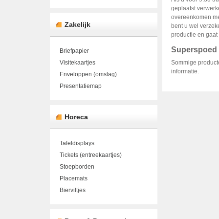
geplaatst verwerk
overeenkomen m
Zakelijk
bent u wel verzek
productie en gaat 
Superspoed 
Briefpapier
Visitekaartjes
Sommige producte
informatie.
Enveloppen (omslag)
Presentatiemap
Horeca
Tafeldisplays
Tickets (entreekaartjes)
Stoepborden
Placemats
Bierviltjes