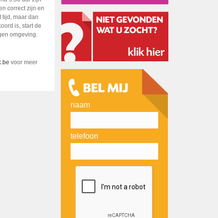
n correct zijn en
 tijd, maar dan
ord is, start de
eigen omgeving.
.be
voor meer
naam
telefoon